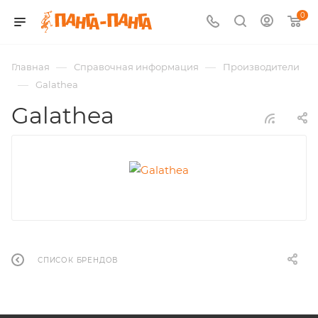
0
—
—
Главная
Справочная информация
Производители
—
Galathea
Galathea
СПИСОК БРЕНДОВ