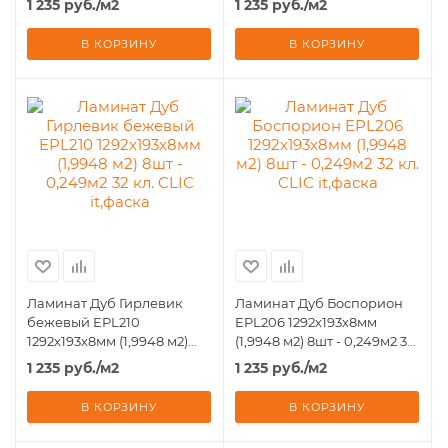
1 235
руб.
/м2
1 235
руб.
/м2
it,фаска
it,фаска
В КОРЗИНУ
В КОРЗИНУ
Ламинат Дуб Гирлевик
Ламинат Дуб Боспорион
бежевый EPL210
EPL206 1292х193х8мм
1292х193х8мм (1,9948 м2)
(1,9948 м2) 8шт - 0,249м2 32
8шт - 0,249м2 32 кл. CLIC
кл. CLIC it,фаска
1 235
руб.
/м2
1 235
руб.
/м2
it,фаска
В КОРЗИНУ
В КОРЗИНУ