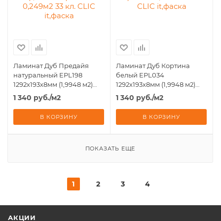
Ламинат Дуб Предайя
Ламинат Дуб Кортина
натуральный EPL198
белый EPL034
1292х193х8мм (1,9948 м2)
1292х193х8мм (1,9948 м2)
8шт - 0,249м2 33 кл. CLIC
8шт - 0,249м2 33 кл. CLIC
1 340
руб.
/м2
1 340
руб.
/м2
it,фаска
it,фаска
В КОРЗИНУ
В КОРЗИНУ
ПОКАЗАТЬ ЕЩЕ
1
2
3
4
АКЦИИ