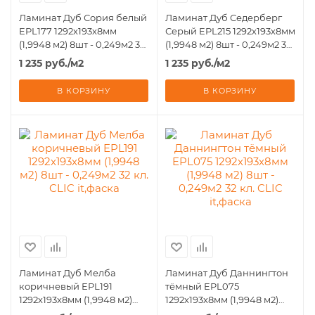
Ламинат Дуб Сория белый
Ламинат Дуб Седерберг
EPL177 1292х193х8мм
Серый EPL215 1292х193х8мм
(1,9948 м2) 8шт - 0,249м2 32
(1,9948 м2) 8шт - 0,249м2 32
кл. CLIC it,фаска
кл. CLIC it,фаска
1 235
руб.
/м2
1 235
руб.
/м2
В КОРЗИНУ
В КОРЗИНУ
Ламинат Дуб Мелба
Ламинат Дуб Даннингтон
коричневый EPL191
тёмный EPL075
1292х193х8мм (1,9948 м2)
1292х193х8мм (1,9948 м2)
8шт - 0,249м2 32 кл. CLIC
8шт - 0,249м2 32 кл. CLIC