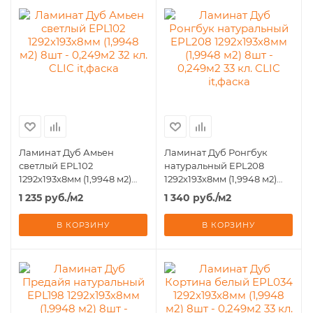
Ламинат Дуб Амьен
Ламинат Дуб Ронгбук
светлый EPL102
натуральный EPL208
1292х193х8мм (1,9948 м2)
1292х193х8мм (1,9948 м2)
8шт - 0,249м2 32 кл. CLIC
8шт - 0,249м2 33 кл. CLIC
1 235
руб.
/м2
1 340
руб.
/м2
it,фаска
it,фаска
В КОРЗИНУ
В КОРЗИНУ