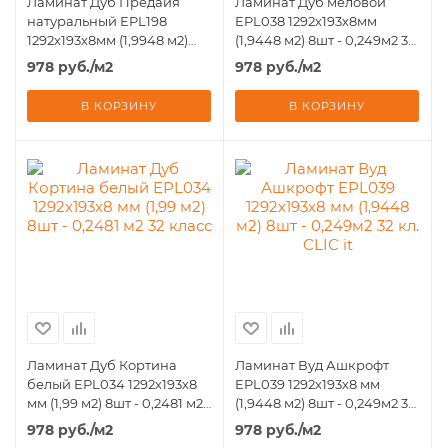
Ламинат Дуб Предайя
Ламинат Дуб меловой
натуральный EPL198
EPL038 1292х193х8мм
1292х193х8мм (1,9948 м2)
(1,9448 м2) 8шт - 0,249м2 32
8шт - 0,249м2 32 кл. CLIC it
кл. CLIC it
978
руб.
/м2
978
руб.
/м2
В КОРЗИНУ
В КОРЗИНУ
Ламинат Дуб Кортина
Ламинат Вуд Ашкрофт
белый EPL034 1292х193х8
EPL039 1292х193х8 мм
мм (1,99 м2) 8шт - 0,2481 м2
(1,9448 м2) 8шт - 0,249м2 32
32 класс
кл. CLIC it
978
руб.
/м2
978
руб.
/м2