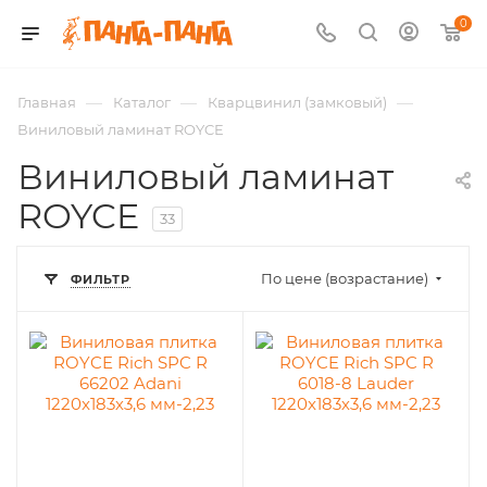
0
—
—
—
Главная
Каталог
Кварцвинил (замковый)
Виниловый ламинат ROYCE
Виниловый ламинат
ROYCE
33
По цене (возрастание)
ФИЛЬТР