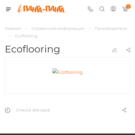
0
—
—
Главная
Справочная информация
Производители
—
Ecoflooring
Ecoflooring
СПИСОК БРЕНДОВ