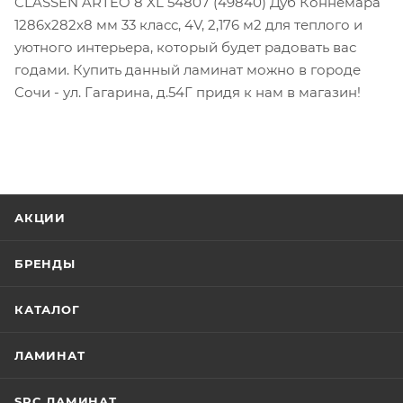
CLASSEN ARTEO 8 XL 54807 (49840) Дуб Коннемара
1286х282х8 мм 33 класс, 4V, 2,176 м2 для теплого и
уютного интерьера, который будет радовать вас
годами. Купить данный ламинат можно в городе
Сочи - ул. Гагарина, д.54Г придя к нам в магазин!
АКЦИИ
БРЕНДЫ
КАТАЛОГ
ЛАМИНАТ
SPC ЛАМИНАТ