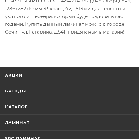
CLASSEN ARTEO 10 XL 54842 (49761) Дуб Фьордленд
1286х282х10 мм 33 класс, 4V, 1,813 м2 для теплого и
уютного интерьера, который будет радовать вас
годами. Купить данный ламинат можно в городе
Сочи - ул. Гагарина, д.54Г придя к нам в магазин!
АКЦИИ
БРЕНДЫ
КАТАЛОГ
ЛАМИНАТ
SPC ЛАМИНАТ